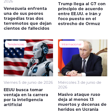
2026
Trump llega al G7 con
Venezuela enfrenta
principio de acuerdo
una de sus peores
entre EE.UU. e Irán y
tragedias tras dos
foco puesto en el
terremotos que dejan
estrecho de Ormuz
cientos de fallecidos
Tendencias
Internacional
Viernes 5 de junio de 2026
Miércoles 3 de junio de
2026
EEUU busca tomar
Masivo ataque ruso
ventaja en la carrera
deja al menos 13
por la inteligencia
muertos y decenas de
artificial
heridos en Ucrania