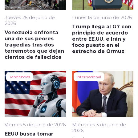
Jueves 25 de junio de
Lunes 15 de junio de 2026
2026
Trump llega al G7 con
Venezuela enfrenta
principio de acuerdo
una de sus peores
entre EE.UU. e Irán y
tragedias tras dos
foco puesto en el
terremotos que dejan
estrecho de Ormuz
cientos de fallecidos
Tendencias
Internacional
Viernes 5 de junio de 2026
Miércoles 3 de junio de
2026
EEUU busca tomar