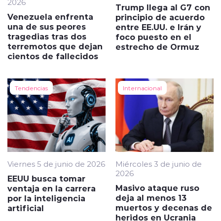
2026
Trump llega al G7 con
Venezuela enfrenta
principio de acuerdo
una de sus peores
entre EE.UU. e Irán y
tragedias tras dos
foco puesto en el
terremotos que dejan
estrecho de Ormuz
cientos de fallecidos
Tendencias
Internacional
Viernes 5 de junio de 2026
Miércoles 3 de junio de
2026
EEUU busca tomar
Masivo ataque ruso
ventaja en la carrera
deja al menos 13
por la inteligencia
muertos y decenas de
artificial
heridos en Ucrania